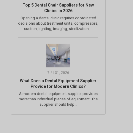
Top 5 Dental Chair Suppliers for New
Clinics in 2026
Opening a dental clinic requires coordinated
decisions about treatment units, compressors,
suction, lighting, imaging, sterilization,...
7 月 31, 2026
What Does a Dental Equipment Supplier
Provide for Modern Clinics?
A modern dental equipment supplier provides
more than individual pieces of equipment. The
supplier should help...