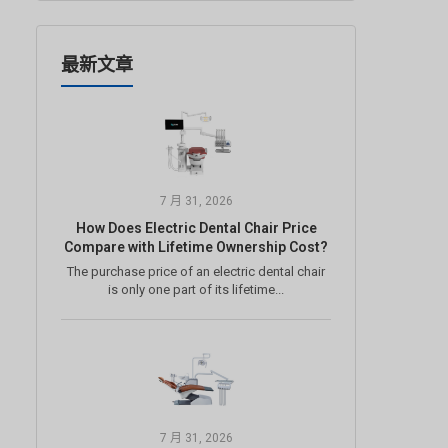
最新文章
7 月 31, 2026
How Does Electric Dental Chair Price
Compare with Lifetime Ownership Cost?
The purchase price of an electric dental chair
is only one part of its lifetime...
7 月 31, 2026