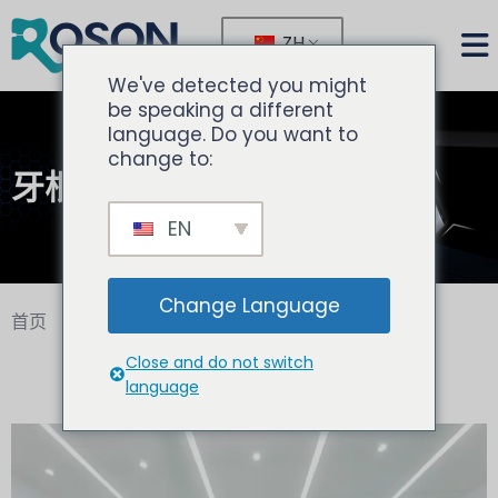
ZH
We've detected you might
be speaking a different
language. Do you want to
change to:
牙根管系列
EN
Change Language
首页
牙根管系列
Close and do not switch
language