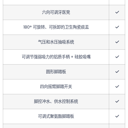
六向可调牙医凳
180° 可旋转、可拆卸的卫生陶瓷痰盂
气压和水压抽吸系统
可调节强弱吸力的铝质手柄 + 硅胶吸嘴
圆形脚踏板
四向摇臂脚踏开关
脚控冲水、供水控制系统
可调式聚氨酯脚踏板