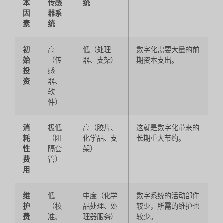
本
传感
统
因
器系
素
统
初
高
低（处理
数字化需要大量的前
始
（传
器、支架）
期资本支出。
投
感
资
器、
软
件）
消
极低
高（胶片、
这就是数字化带来的
耗
（阻
化学品、支
长期重大节约。
性
隔套
架）
费
管）
用
维
低
中度（化学
数字系统的活动部件
护
（校
品处理、处
较少，所需的维护也
费
准、
理器服务）
较少。