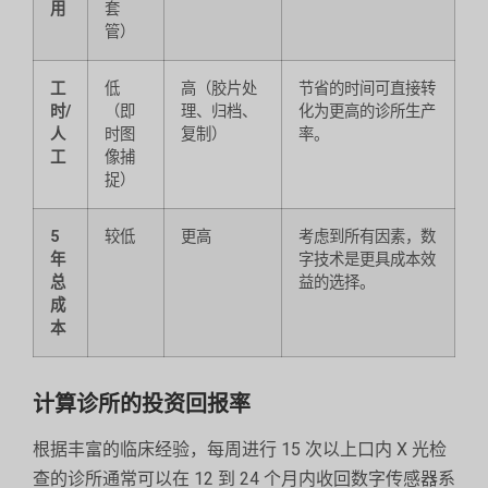
用
套
管）
工
低
高（胶片处
节省的时间可直接转
时/
（即
理、归档、
化为更高的诊所生产
人
时图
复制）
率。
工
像捕
捉）
5
较低
更高
考虑到所有因素，数
年
字技术是更具成本效
总
益的选择。
成
本
计算诊所的投资回报率
根据丰富的临床经验，每周进行 15 次以上口内 X 光检
查的诊所通常可以在 12 到 24 个月内收回数字传感器系