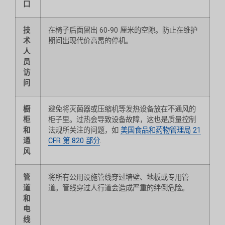
口
技
在椅子后面留出 60-90 厘米的空隙。防止在维护
术
期间出现代价高昂的停机。
人
员
访
问
橱
避免将灭菌器或压缩机等发热设备放在不通风的
柜
柜子里。过热会导致设备故障，这也是质量控制
和
法规所关注的问题，如
美国食品和药物管理局 21
通
CFR 第 820 部分
.
风
管
将所有公用设施管线穿过墙壁、地板或专用管
道
道。管线穿过人行道会造成严重的绊倒危险。
和
电
线