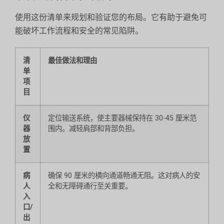
使用这份清单来规划和验证您的布局。它有助于避免可
能破坏工作流程和安全的常见陷阱。
清
最佳做法和理由
单
项
目
仪
定位输送系统，使主要器械保持在 30-45 厘米范
器
围内。减轻肩部和背部负担。
放
置
病
确保 90 厘米的横向通道畅通无阻。这对病人的安
人
全和无障碍通行至关重要。
入
口/
出