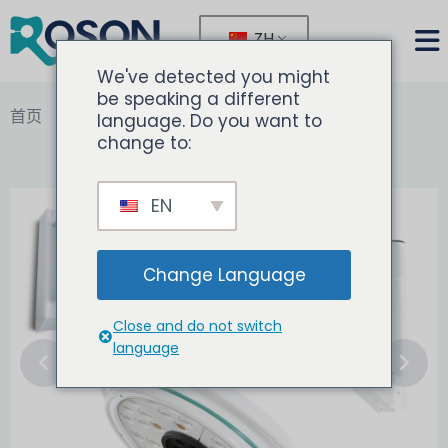
ZH
We've detected you might
be speaking a different
首页
投资组合
医疗检查灯
language. Do you want to
change to:
EN
Change Language
Close and do not switch
language