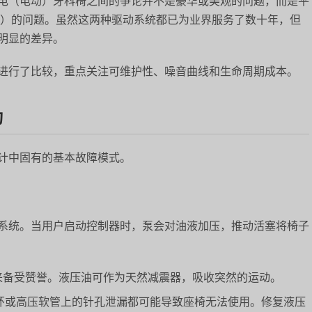
电（电动）牙科椅之间的争论并不是豪华或美观的问题，而是平
TR）的问题。虽然这两种驱动系统都已为业界服务了数十年，但
明显的差异。
进行了比较，重点关注可维护性、噪音曲线和生命周期成本。
动
计中固有的基本故障模式。
系统。当用户启动控制器时，泵会对油液加压，推动活塞将椅子
来备受赞誉。液压油可作为天然减震器，吸收突然的运动。
形环或高压软管上的针孔泄漏都可能导致座椅无法使用。修复液压