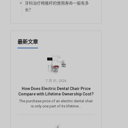
牙科治疗椅推杆的使用寿命一般有多
长？
最新文章
7 月 31, 2026
How Does Electric Dental Chair Price
Compare with Lifetime Ownership Cost?
The purchase price of an electric dental chair
is only one part of its lifetime...