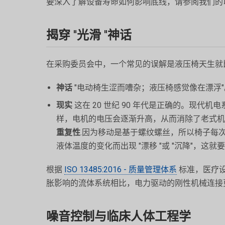
要深入了解设备寿命如何影响底线，请参阅我们的
揭穿 "光滑 "神话
在采购委员会中，一个常见的误解是液压椅天生就比
神话
"电动椅生涩而嘈杂；液压椅感觉像在漂浮"
现实
这在 20 世纪 90 年代是正确的。现代机
样，电机的电压会逐渐升高，从而消除了老式
重复性
.因为移动是基于螺纹螺丝，所以椅子每
液体温度的变化而出现 "漂移 "或 "沉降"，这
根据
ISO 13485:2016 - 质量管理体系
标准，医疗
胀影响的流体系统相比，电力驱动的刚性机械连接
噪音控制与临床人体工程学