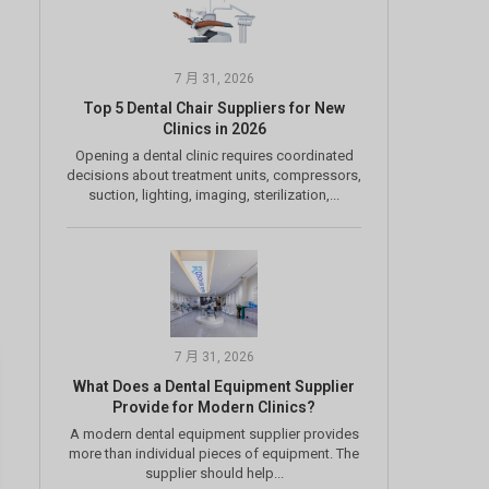
7 月 31, 2026
Top 5 Dental Chair Suppliers for New
Clinics in 2026
Opening a dental clinic requires coordinated
decisions about treatment units, compressors,
suction, lighting, imaging, sterilization,...
7 月 31, 2026
What Does a Dental Equipment Supplier
Provide for Modern Clinics?
A modern dental equipment supplier provides
more than individual pieces of equipment. The
supplier should help...