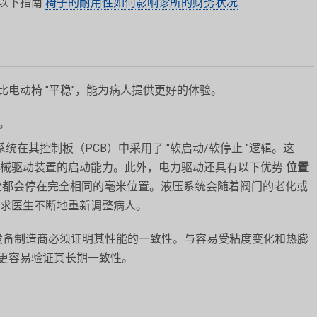
以下指南
椅子的耐用性如何影响诊所的财务状况
.
电动椅 "平稳"，能为病人提供更好的体验。
。
电系统在其控制板（PCB）中采用了 "软启动/软停止 "逻辑。这
机械驱动装置的启动能力。此外，电力驱动还具有以下优势
位置
次都会停在完全相同的毫米位置。液压系统会随着阀门的老化或
就要求医生不断地重新调整病人。
设备制造商必须证明其性能的一致性。与容易受粘度变化和热膨
更容易验证其长期一致性。