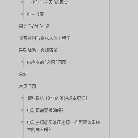
一小时与三天 "的现实
维护节奏
揭穿 "光滑 "神话
噪音控制与临床人体工程学
采购战略：合规清单
供应商的 "必问 "问题
总结
常见问题
哪种系统 10 年的维护成本更低？
电动椅需要换油吗？
电动座椅能像液压座椅一样照顾体重较
大的病人吗？