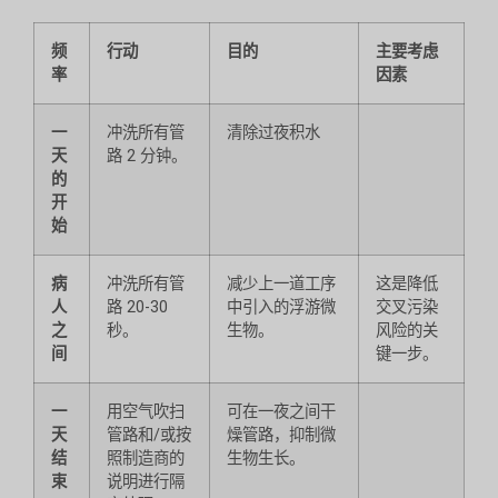
频
行动
目的
主要考虑
率
因素
一
冲洗所有管
清除过夜积水
天
路 2 分钟。
的
开
始
病
冲洗所有管
减少上一道工序
这是降低
人
路 20-30
中引入的浮游微
交叉污染
之
秒。
生物。
风险的关
间
键一步。
一
用空气吹扫
可在一夜之间干
天
管路和/或按
燥管路，抑制微
结
照制造商的
生物生长。
束
说明进行隔