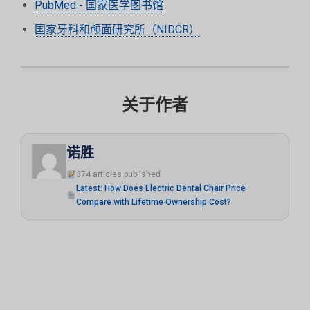
PubMed - 国家医学图书馆
国家牙科和颅面研究所（NIDCR）
关于作者
诺胜
374 articles published
Latest: How Does Electric Dental Chair Price
Compare with Lifetime Ownership Cost?