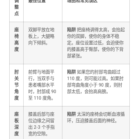
调
最佳位置
理由和常见误区
整
点
座
双脚平放在地
陷阱
把座椅调得太高，会抬起
椅
板上，大腿略
你的双脚，使你的身体不稳
高
向下倾斜。
定。座位设置过低，会迫使你
度
的膝盖高于臀部，使你的下背
部紧张。
肘
前臂与地面平
陷阱
如果您的肘部弯曲超过
关
行，当双手与
110 度，则可能过高。如果肘
节
患者嘴部水平
部弯曲角度小于 90 度，则肘
角
时，肘部成 90
部太低，会抬高肩膀。
度
至 110 度角。
座
膝盖后部与座
陷阱
太深的座椅会切断血液循
板
位边缘之间留
环，压迫膝盖后面的神经。
深
出 2-3 个手指
度
宽的空隙。