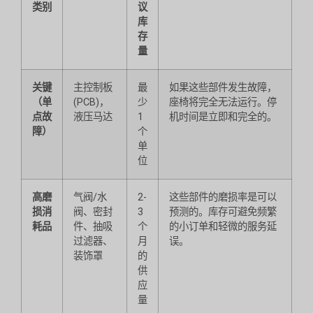
类别
议
库
存
量
关键
主控制板
最
如果这些部件发生故障，
（单
(PCB)，
少
座椅将完全无法运行。停
点故
液压马达
1
机时间是立即和完全的。
障）
个
单
位
高磨
气阀/水
2-
这些部件的磨损率是可以
损消
阀、密封
3
预测的。库存可避免频繁
耗品
件、抽吸
个
的小订单和轻微的服务延
过滤器、
月
误。
装饰罩
的
供
应
量