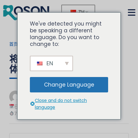
ZH
We've detected you might
be speaking a different
language. Do you want to
change to:
首页
>
博客
>
当前文章
将备件纳入牙科治疗椅的总
EN
体拥有成本中
Change Language
由
诺胜
Close and do not switch
牙科设备专家
已更新：2025-12-08
language
7 分钟阅读