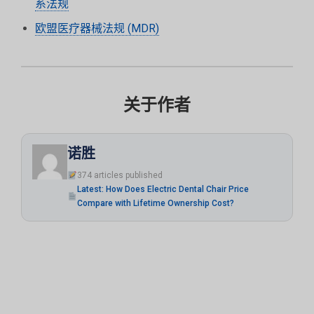
系法规
欧盟医疗器械法规 (MDR)
关于作者
诺胜
374 articles published
Latest: How Does Electric Dental Chair Price
Compare with Lifetime Ownership Cost?