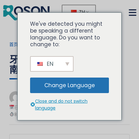
ZH
We've detected you might
be speaking a different
language. Do you want to
change to:
首页
>
博客
>
当前文章
牙科椅维修与更换：决策指
EN
南
Change Language
由
诺胜
Close and do not switch
牙科设备专家
已更新：2025-12-08
language
8 分钟阅读