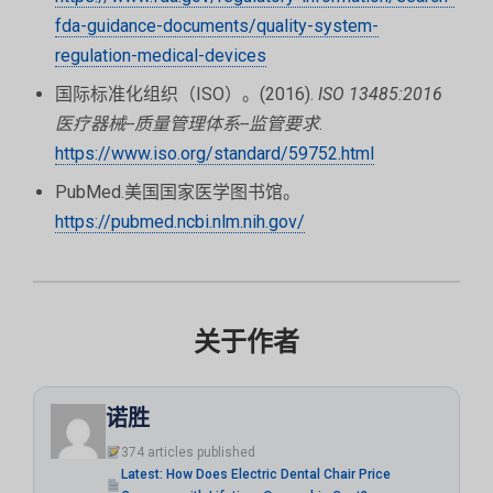
fda-guidance-documents/quality-system-
regulation-medical-devices
国际标准化组织（ISO）。(2016).
ISO 13485:2016
医疗器械--质量管理体系--监管要求
.
https://www.iso.org/standard/59752.html
PubMed.美国国家医学图书馆。
https://pubmed.ncbi.nlm.nih.gov/
关于作者
诺胜
374 articles published
Latest: How Does Electric Dental Chair Price