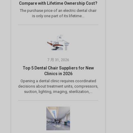
Compare with Lifetime Ownership Cost?
The purchase price of an electric dental chair
is only one part of its lifetime...
7 月 31, 2026
Top 5 Dental Chair Suppliers for New
Clinics in 2026
Opening a dental clinic requires coordinated
decisions about treatment units, compressors,
suction, lighting, imaging, sterilization,...