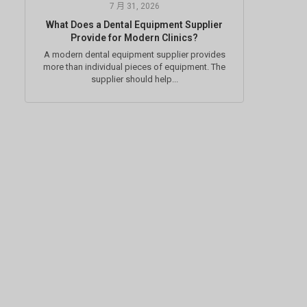
7 月 31, 2026
What Does a Dental Equipment Supplier
Provide for Modern Clinics?
A modern dental equipment supplier provides
more than individual pieces of equipment. The
supplier should help...