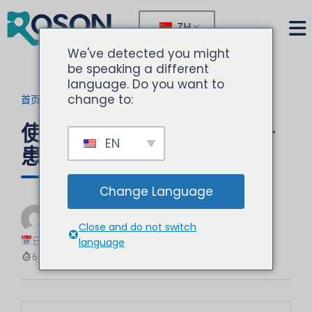
ZH
We've detected you might
be speaking a different
language. Do you want to
change to:
首页
>
博客
>
当前文章
使用 ROSON 牙科椅垫提升
EN
患者舒适度和诊所美观度
Change Language
由
诺胜
Close and do not switch
牙科设备专家
已更新：2025-08-26
language
6 分钟阅读