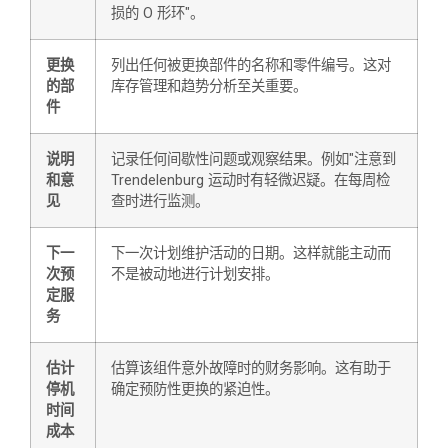
损的 O 形环"。
更换
列出任何被更换部件的名称和零件编号。这对
的部
库存管理和趋势分析至关重要。
件
说明
记录任何间歇性问题或观察结果。例如"注意到
和意
Trendelenburg 运动时有轻微迟疑。在每周检
见
查时进行监测。
下一
下一次计划维护活动的日期。这样就能主动而
次预
不是被动地进行计划安排。
定服
务
估计
估算该组件意外故障时的财务影响。这有助于
停机
确定预防性更换的紧迫性。
时间
成本