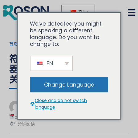
ZH
We've detected you might
be speaking a different
language. Do you want to
change to:
首页
>
博客
>
当前文章
符合人体工程学的椅旁牙科
EN
器械是保证从业者舒适度的
关键吗？
Change Language
Close and do not switch
由
诺胜
language
牙科设备专家
已更新：2025-08-26
9 分钟阅读