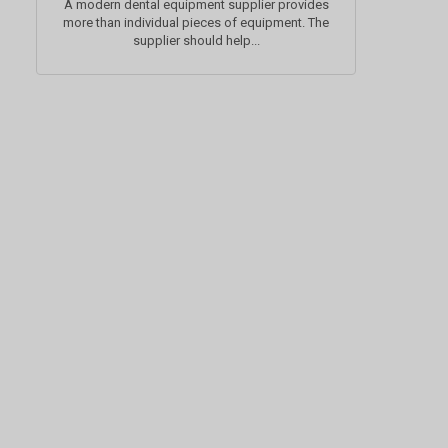
A modern dental equipment supplier provides
more than individual pieces of equipment. The
supplier should help...