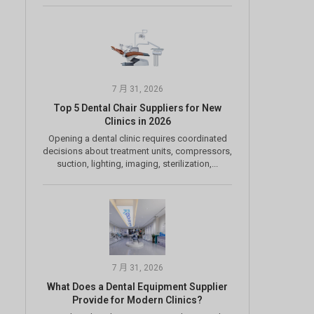
7 月 31, 2026
Top 5 Dental Chair Suppliers for New
Clinics in 2026
Opening a dental clinic requires coordinated
decisions about treatment units, compressors,
suction, lighting, imaging, sterilization,...
7 月 31, 2026
What Does a Dental Equipment Supplier
Provide for Modern Clinics?