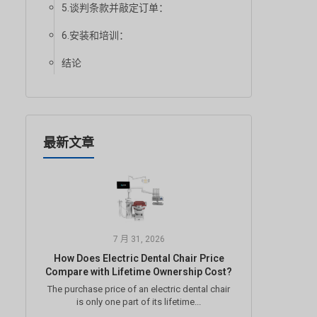
5.谈判条款并敲定订单：
6.安装和培训：
结论
最新文章
7 月 31, 2026
How Does Electric Dental Chair Price
Compare with Lifetime Ownership Cost?
The purchase price of an electric dental chair
is only one part of its lifetime...